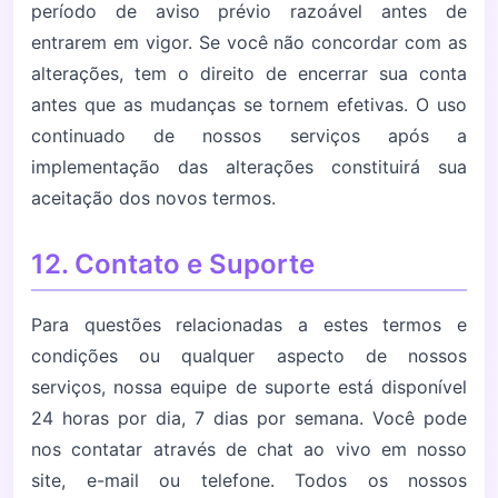
período de aviso prévio razoável antes de
entrarem em vigor. Se você não concordar com as
alterações, tem o direito de encerrar sua conta
antes que as mudanças se tornem efetivas. O uso
continuado de nossos serviços após a
implementação das alterações constituirá sua
aceitação dos novos termos.
12. Contato e Suporte
Para questões relacionadas a estes termos e
condições ou qualquer aspecto de nossos
serviços, nossa equipe de suporte está disponível
24 horas por dia, 7 dias por semana. Você pode
nos contatar através de chat ao vivo em nosso
site, e-mail ou telefone. Todos os nossos