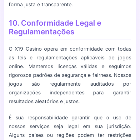
forma justa e transparente.
10. Conformidade Legal e
Regulamentações
O X19 Casino opera em conformidade com todas
as leis e regulamentações aplicáveis de jogos
online. Mantemos licenças válidas e seguimos
rigorosos padrões de segurança e fairness. Nossos
jogos são regularmente auditados por
organizações independentes para garantir
resultados aleatórios e justos.
É sua responsabilidade garantir que o uso de
nossos serviços seja legal em sua jurisdição.
Alguns países ou regiões podem ter restrições