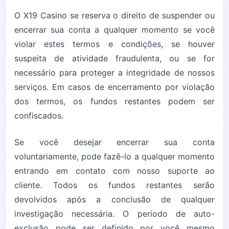
O X19 Casino se reserva o direito de suspender ou
encerrar sua conta a qualquer momento se você
violar estes termos e condições, se houver
suspeita de atividade fraudulenta, ou se for
necessário para proteger a integridade de nossos
serviços. Em casos de encerramento por violação
dos termos, os fundos restantes podem ser
confiscados.
Se você desejar encerrar sua conta
voluntariamente, pode fazê-lo a qualquer momento
entrando em contato com nosso suporte ao
cliente. Todos os fundos restantes serão
devolvidos após a conclusão de qualquer
investigação necessária. O período de auto-
exclusão pode ser definido por você mesmo