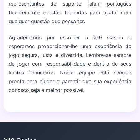
representantes de suporte falam português
fluentemente e estão treinados para ajudar com
qualquer questão que possa ter.
Agradecemos por escolher o X19 Casino e
esperamos proporcionar-lhe uma experiência de
jogo segura, justa e divertida. Lembre-se sempre
de jogar com responsabilidade e dentro de seus
limites financeiros. Nossa equipe está sempre
pronta para ajudar e garantir que sua experiência
conosco seja a melhor possível.