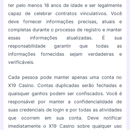
ter pelo menos 18 anos de idade e ser legalmente
capaz de celebrar contratos vinculativos. Você
deve fornecer informações precisas, atuais e
completas durante o processo de registro e manter
essas informações atualizadas. É sua
responsabilidade garantir que todas as
informações fornecidas sejam verdadeiras e
verificáveis.
Cada pessoa pode manter apenas uma conta no
X19 Casino. Contas duplicadas serão fechadas e
quaisquer ganhos podem ser confiscados. Você é
responsável por manter a confidencialidade de
suas credenciais de login e por todas as atividades
que ocorrem em sua conta. Deve notificar
imediatamente o X19 Casino sobre qualquer uso