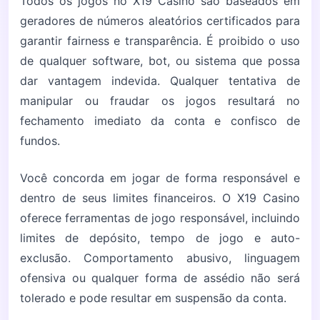
Todos os jogos no X19 Casino são baseados em
geradores de números aleatórios certificados para
garantir fairness e transparência. É proibido o uso
de qualquer software, bot, ou sistema que possa
dar vantagem indevida. Qualquer tentativa de
manipular ou fraudar os jogos resultará no
fechamento imediato da conta e confisco de
fundos.
Você concorda em jogar de forma responsável e
dentro de seus limites financeiros. O X19 Casino
oferece ferramentas de jogo responsável, incluindo
limites de depósito, tempo de jogo e auto-
exclusão. Comportamento abusivo, linguagem
ofensiva ou qualquer forma de assédio não será
tolerado e pode resultar em suspensão da conta.